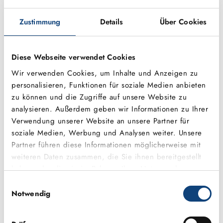
Entscheidungswege und ein persönlicher
Gestaltungsspielraum, aber auch ein immer offenes
Zustimmung
Details
Über Cookies
Ohr und das gemeinsame Ziehen an einem Strang. So
können alle im Team ihre individuellen Talente und
Fähigkeiten am besten einbringen und sich
Diese Webseite verwendet Cookies
entsprechend ihrer Fähigkeiten entfalten.
Wir verwenden Cookies, um Inhalte und Anzeigen zu
personalisieren, Funktionen für soziale Medien anbieten
zu können und die Zugriffe auf unsere Website zu
analysieren. Außerdem geben wir Informationen zu Ihrer
Verwendung unserer Website an unsere Partner für
soziale Medien, Werbung und Analysen weiter. Unsere
Partner führen diese Informationen möglicherweise mit
weiteren Daten zusammen, die Sie ihnen bereitgestellt
haben oder die sie im Rahmen Ihrer Nutzung der
Dienste gesammelt haben.
Einwilligungsauswahl
Notwendig